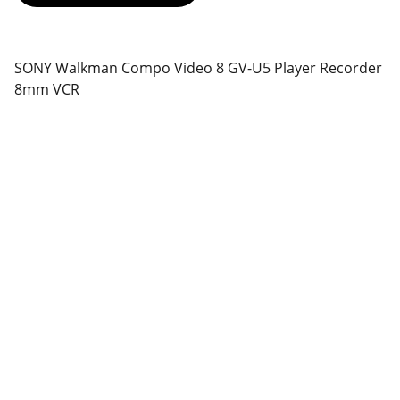
SONY Walkman Compo Video 8 GV-U5 Player Recorder
8mm VCR
Support
Stärkung der Community durch Dienste und 
Online-Shop.
KONTAKT
contact@fix-punkt.org
061 511 98 21
FREIWILLIGENARBEIT