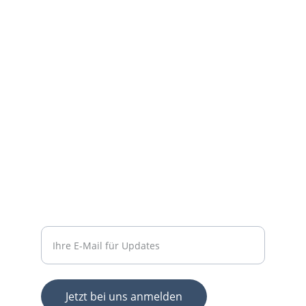
Support
Stärkung der Community durch Dienste und 
Online-Shop.
KONTAKT
contact@fix-punkt.org
061 511 98 21
FREIWILLIGENARBEIT
Geben Sie Ihre E-Mail-Adresse ein
Jetzt bei uns anmelden