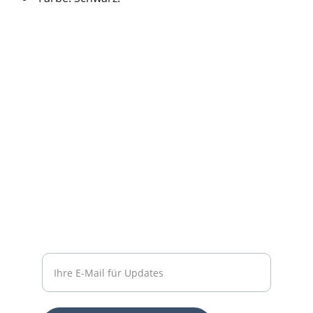
Support
Stärkung der Community durch Dienste und 
Online-Shop.
KONTAKT
contact@fix-punkt.org
061 511 98 21
FREIWILLIGENARBEIT
Geben Sie Ihre E-Mail-Adresse ein