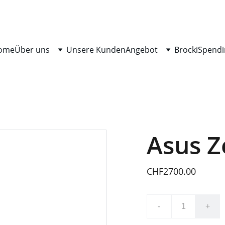
ome
Über uns
Unsere Kunden
Angebot
Brocki
Spendi
Asus 
CHF2700.00
-
+