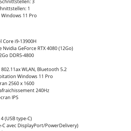
chnittstellen: ‎3
nittstellen: ‎1
 ‎Windows 11 Pro
el Core i9-13900H
e Nvidia GeForce RTX 4080 (12Go)
32Go DDR5-4800
h 802.11ax WLAN, Bluetooth 5.2
oitation Windows 11 Pro
ran 2560 x 1600
afraichissement 240Hz
écran IPS
4 (USB type-C)
e-C avec DisplayPort/PowerDelivery)