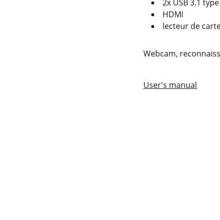
2x USB 3.1 type
HDMI
lecteur de cart
Webcam, reconnaissan
User's manual
KONTAKT