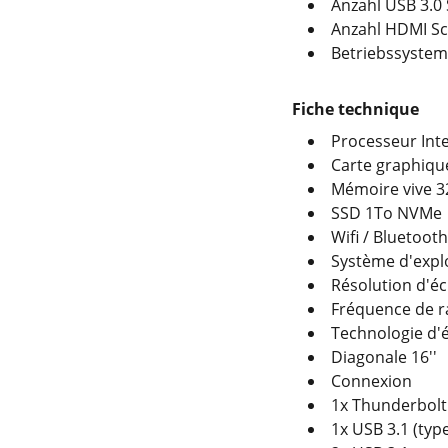
Anzahl USB 3.0 S
Anzahl HDMI Sch
Betriebssystem
Fiche technique
Processeur Int
Carte graphiqu
Mémoire vive 
SSD 1To NVMe
Wifi / Bluetoot
Système d'expl
Résolution d'éc
Fréquence de r
Technologie d'
Diagonale 16''
Connexion
1x Thunderbolt 
1x USB 3.1 (typ