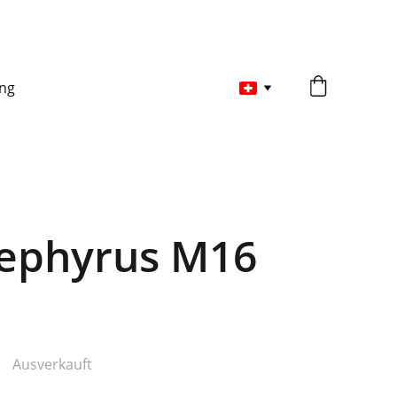
ng
Zephyrus M16
Ausverkauft