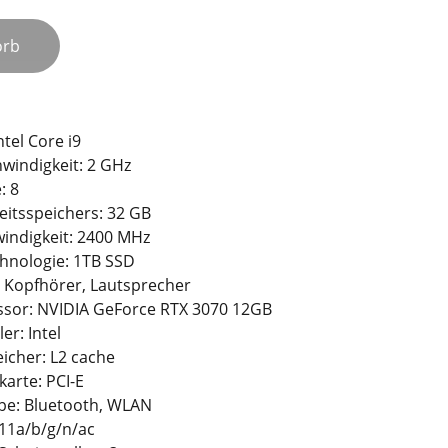
orb
ntel Core i9
indigkeit: ‎2 GHz
 ‎8
eitsspeichers: 32 GB
indigkeit: ‎2400 MHz
hnologie: 1TB ‎SSD
 ‎Kopfhörer, Lautsprecher
ssor: NVIDIA GeForce RTX 3070 12GB
er: Intel
icher: ‎L2 cache
karte: ‎PCI-E
pe: ‎Bluetooth, WLAN
.11a/b/g/n/ac