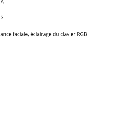
 A
es
ce faciale, éclairage du clavier RGB
FREIWILLIGENARBEIT