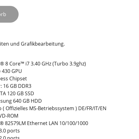
orb
iten und Grafikbearbeitung.
l® 8 Core™ i7 3.40 GHz (Turbo 3.9ghz)
e 430 GPU
ress Chipset
r: 16 GB DDR3
ATA 120 GB SSD
msung 640 GB HDD
( Offizielles MS-Betriebssystem ) DE/FR/IT/EN
VD-ROM
el® 82579LM Ethernet LAN 10/100/1000
3.0 ports
2.0 ports