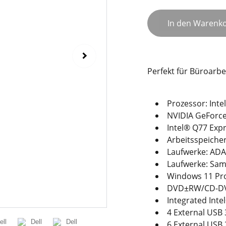
In den Warenk
Perfekt für Büroarbe
Prozessor: Inte
NVIDIA GeForc
Intel® Q77 Exp
Arbeitsspeiche
Laufwerke: AD
Laufwerke: Sa
Windows 11 Pro 
DVD±RW/CD-D
Integrated Int
4 External USB 
6 External USB 