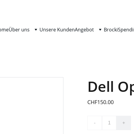
ome
Über uns
Unsere Kunden
Angebot
Brocki
Spendi
Dell O
CHF150.00
-
+