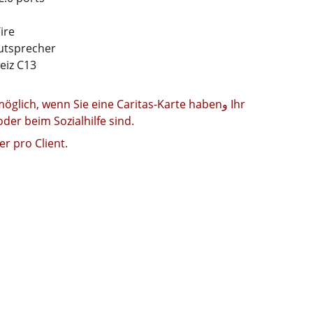
ire
utsprecher
eiz C13
öglich, wenn Sie eine Caritas-Karte habenو Ihr
der beim Sozialhilfe sind.
r pro Client.
FREIWILLIGENARBEIT