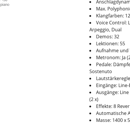
Anschlagdynami
Max. Polyphoni
Klangfarben: 1
Voice Control: 
Arpeggio, Dual
Demos: 32
Lektionen: 55
Aufnahme und W
Metronom: Ja (2
Pedale: Dämpfe
Sostenuto
Lautstärkeregle
Eingänge: Line-
Ausgänge: Line
(2 x)
Effekte: 8 Reve
Automatische Ab
Masse: 1400 x 