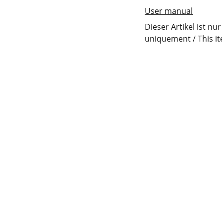
User manual
Dieser Artikel ist nu
uniquement / This it
KONTAKT
061 511 98 21
contact@fix-punkt.org