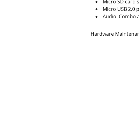
Micro SD card s
Micro USB 2.0 p
Audio: Combo a
Hardware Maintena
KONTAKT
061 511 98 21
contact@fix-punkt.org