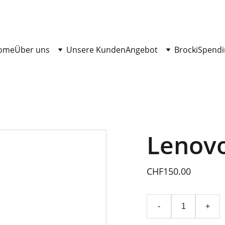
ome
Über uns
Unsere Kunden
Angebot
Brocki
Spendi
Lenovo
CHF150.00
-
+