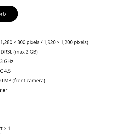
orb
(1,280 × 800 pixels / 1,920 × 1,200 pixels)
DR3L (max 2 GB)
83 GHz
C 4.5
.0 MP (front camera)
ymer
t × 1