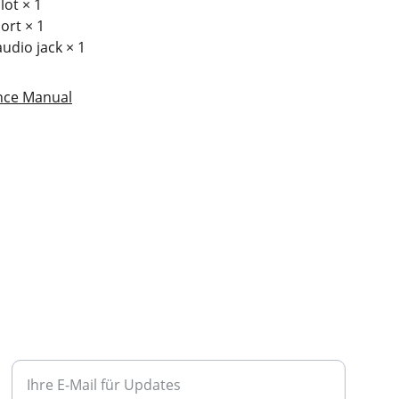
lot × 1
ort × 1
udio jack × 1
nce Manual
FREIWILLIGENARBEIT
Geben Sie Ihre E-Mail-Adresse ein