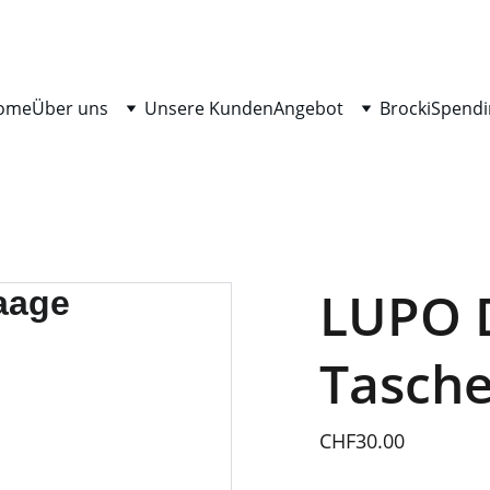
ome
Über uns
Unsere Kunden
Angebot
Brocki
Spendi
LUPO D
Tasch
CHF30.00