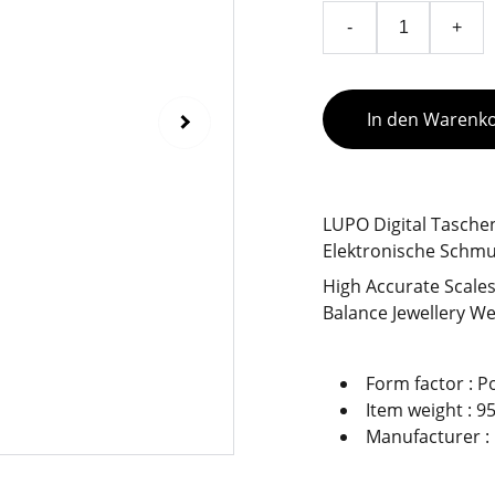
-
+
In den Warenk
LUPO Digital Taschen
Elektronische Schm
High Accurate Scales 
Balance Jewellery We
Form factor : P
Item weight : 9
Manufacturer :