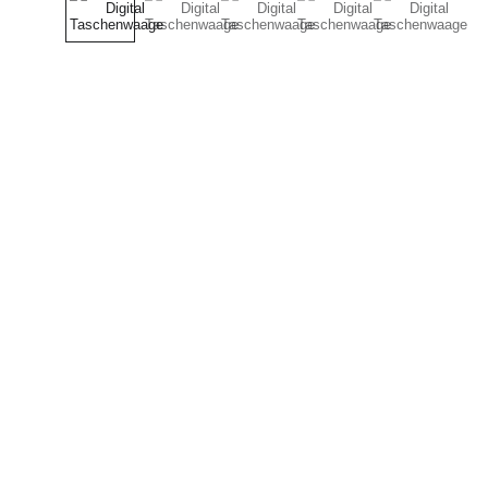
Support
Stärkung der Community durch Dienste 
und Online-Shop.
© 2017 Fix Punkt 
All rights reserved
.