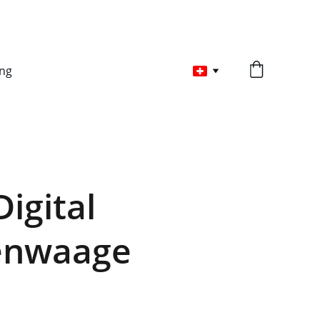
ng
igital
enwaage