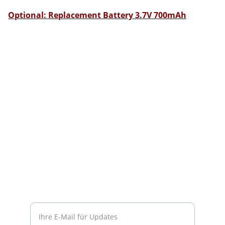
Optional: Replacement Battery 3.7V 700mAh
Support
Stärkung der Community durch Dienste und 
Online-Shop.
KONTAKT
contact@fix-punkt.org
061 511 98 21
FREIWILLIGENARBEIT
Geben Sie Ihre E-Mail-Adresse ein