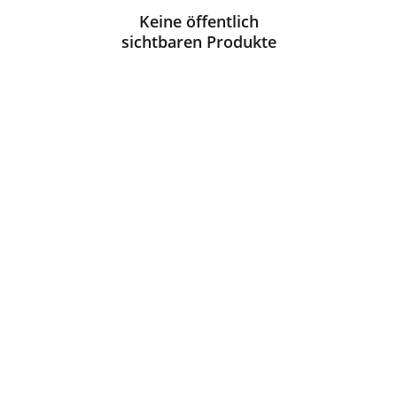
Keine öffentlich
sichtbaren Produkte
Support
Renforcer la communauté à travers des services 
et une boutique en ligne.
CONNECT
contact@fix-punkt.org